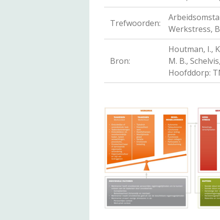
Arbeidsomsta
Trefwoorden:
Werkstress, B
Houtman, I., K
Bron:
M. B., Schelvi
Hoofddorp: 