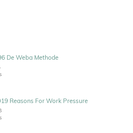
96 De Weba Methode
B
s
19 Reasons For Work Pressure
B
s