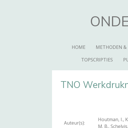
Ga
direct
ONDE
naar
de
hoofdinhoud
HOME
METHODEN &
TOPSCRIPTIES
P
TNO Werkdruk
Houtman, I., K
Auteur(s):
M. B., Schelvis