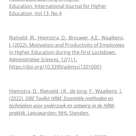
Education. International Journal for Higher
Education, Vol 13, No 4
Rietveld, JR., Hiemstra, D., Brouwer, A.E., Waalkens,
J. (2022). Motivation and Productivity of Employees
in Higher Education during the First Lockdown.
Administrative Sciences. 12(1)
:1.
https://doi.org/10.3390/admsci12010001
Hiemstra, D., Rietveld, J.R., de Jong, F., Waalkens, J.
(2022).
DBE Toolkit HRM: Essentiële methoden en
technieken voor onderzoek en ontwerp in de HRM-
praktijk
. Leeuwarden: NHL Stenden.