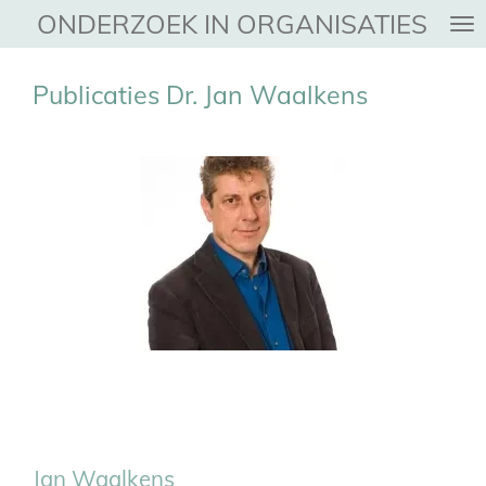
ONDERZOEK IN ORGANISATIES
Ga
direct
naar
Publicaties Dr. Jan Waalkens
de
hoofdinhoud
Jan Waalkens