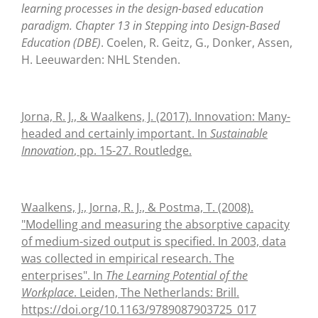
learning processes in the design-based education
paradigm. Chapter 13 in Stepping into Design-Based
Education (DBE)
. Coelen, R. Geitz, G., Donker, Assen,
H. Leeuwarden: NHL Stenden.
Jorna, R. J., & Waalkens, J. (2017). Innovation: Many-
headed and certainly important. In
Sustainable
Innovation
, pp. 15-27. Routledge.
Waalkens, J., Jorna, R. J., & Postma, T. (2008).
"Modelling and measuring the absorptive capacity
of medium-sized output is specified. In 2003, data
was collected in empirical research. The
enterprises". In
The Learning Potential of the
Workplace
. Leiden, The Netherlands: Brill.
https://doi.org/10.1163/9789087903725_017