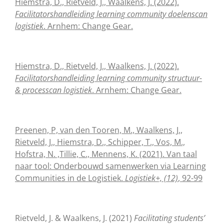
Hiemstra, D., Rietveld, J., Waalkens, J. (2022).
Facilitatorshandleiding learning community doelenscan
logistiek
. Arnhem: Change Gear.
Hiemstra, D., Rietveld, J., Waalkens, J. (2022).
Facilitatorshandleiding learning community structuur-
& processcan logistiek
. Arnhem: Change Gear.
Preenen, P, van den Tooren, M., Waalkens, J.,
Rietveld, J., Hiemstra, D., Schipper, T., Vos, M.,
Hofstra, N. ,Tillie, C., Mennens, K. (2021). Van taal
naar tool: Onderbouwd samenwerken via Learning
Communities in de Logistiek.
Logistiek+, (12)
, 92-99
Rietveld, J. & Waalkens, J. (2021)
Facilitating students’