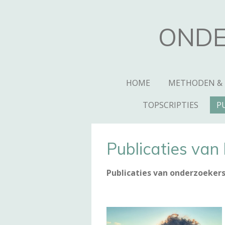
Ga
direct
ONDE
naar
de
hoofdinhoud
HOME
METHODEN &
TOPSCRIPTIES
P
Publicaties van
Publicaties van onderzoeker