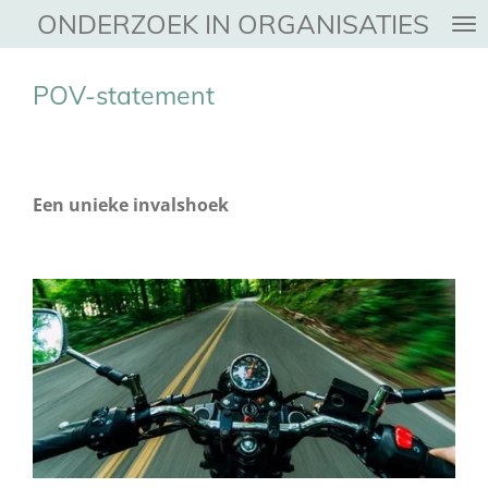
ONDERZOEK IN ORGANISATIES
Ga
direct
naar
POV-statement
de
hoofdinhoud
Een unieke invalshoek