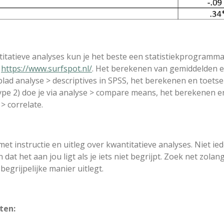
titatieve analyses kun je het beste een statistiekprogramma
a
https://www.surfspot.nl/
. Het berekenen van gemiddelden e
bblad analyse > descriptives in SPSS, het berekenen en toets
pe 2) doe je via analyse > compare means, het berekenen en
e > correlate.
met instructie en uitleg over kwantitatieve analyses. Niet iede
dat het aan jou ligt als je iets niet begrijpt. Zoek net zolan
begrijpelijke manier uitlegt.
ten: