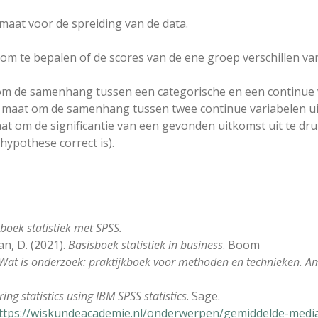
maat voor de spreiding van de data.
t om te bepalen of de scores van de ene groep verschillen v
om de samenhang tussen een categorische en een continue v
en maat om de samenhang tussen twee continue variabelen u
aat om de significantie van een gevonden uitkomst uit te dru
lhypothese correct is).
boek statistiek met SPSS.
an, D. (2021).
Basisboek statistiek in business
. Boom
Wat is onderzoek: praktijkboek voor methoden en technieken. 
ing statistics using IBM SPSS statistics
. Sage.
ttps://wiskundeacademie.nl/onderwerpen/gemiddelde-med