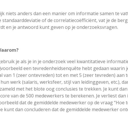
nlijk niets anders dan een manier om informatie samen te vat
 standaarddeviatie of de correlatiecoëfficiënt, vat je de ber
rdt en je antwoord kunt geven op je onderzoeksvragen.
 Waarom?
bruik je als je in je onderzoek veel kwantitatieve informati
e bijvoorbeeld een tevredenheidsenquête hebt gedaan waarin
 van 1 (zeer ontevreden) tot en met 5 (zeer tevreden) aan t
hun werk (salaris, werksfeer, stijl van leidinggeven, etc.), d
erzameld met het blote oog conclusies te trekken. Je kunt d
core van de 500 medewerkers te berekenen. Je verliest dan 
ijvoorbeeld dat de gemiddelde medewerker op de vraag “Hoe 
. Je kunt dan concluderen dat de gemiddelde medewerker ont