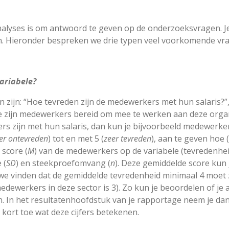
 analyses is om antwoord te geven op de onderzoeksvragen.
en. Hieronder bespreken we drie typen veel voorkomende vr
variabele?
n zijn: “Hoe tevreden zijn de medewerkers met hun salaris?”
re zijn medewerkers bereid om mee te werken aan deze organi
s zijn met hun salaris, dan kun je bijvoorbeeld medewerke
er ontevreden
) tot en met 5 (
zeer tevreden
), aan te geven hoe (
 score (
M
) van de medewerkers op de variabele (tevredenhei
 (
SD
) en steekproefomvang (
n
). Deze gemiddelde score kun 
we vinden dat de gemiddelde tevredenheid minimaal 4 moet 
dewerkers in deze sector is 3). Zo kun je beoordelen of je 
. In het resultatenhoofdstuk van je rapportage neem je dan
e kort toe wat deze cijfers betekenen.