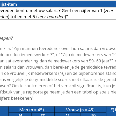
roepen?
 zijn: “Zijn mannen tevredener over hun salaris dan vrouwen?
 de productiemedewerkers?”, of “Zijn de medewerkers van 2
nisatieverandering dan de medewerkers van 50- 60 jaar?”. Al
n salaris dan vrouwen, dan bereken je de gemiddelde tevre
en de vrouwelijk medewerkers (
M
) en de bijbehorende stand
v
gens vergelijk je de gemiddelde scores met elkaar: is de gem
n? Om te controleren of het verschil significant is, kun je
ofdstuk van je rapportage neem je dan een tabel op zoals hi
1
 cijfers betekenen
.