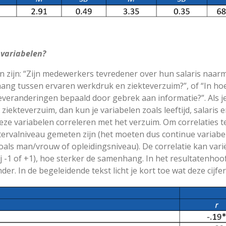
 variabelen?
n zijn: “Zijn medewerkers tevredener over hun salaris naarm
ang tussen ervaren werkdruk en ziekteverzuim?”, of “In ho
eranderingen bepaald door gebrek aan informatie?”. Als je
t ziekteverzuim, dan kun je variabelen zoals leeftijd, salar
ze variabelen correleren met het verzuim. Om correlaties t
ntervalniveau gemeten zijn (het moeten dus continue variabelen
oals man/vrouw of opleidingsniveau). De correlatie kan vari
bij -1 of +1), hoe sterker de samenhang. In het resultatenh
der. In de begeleidende tekst licht je kort toe wat deze cijf