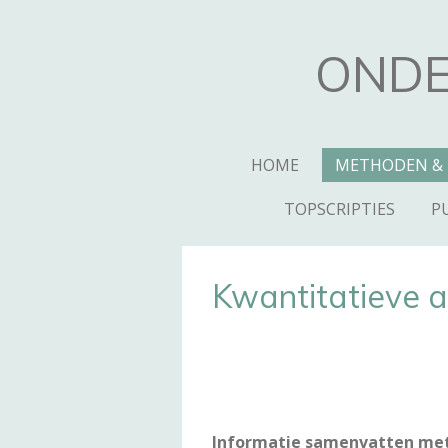
Ga
direct
ONDE
naar
de
hoofdinhoud
HOME
METHODEN &
TOPSCRIPTIES
P
Kwantitatieve 
Informatie samenvatten met 