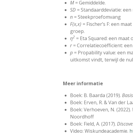
M =
Gemiddelde.
SD =
Standaarddeviatie: een 
n =
Steekproefomvang
F(x,x) =
Fischer’s F: een maa
groep.
2
η
=
Eta Squared: een maat 
r =
Correlatiecoëfficient: e
p =
Propability value: een m
uitkomst vindt, terwijl de nu
Meer informatie
Boek: B. Baarda (2019).
Basis
Boek: Erven, R. & Van der La
Boek: Verhoeven, N. (2022).
Noordhoff
Boek: Field, A. (2017).
Discover
Video: Wiskundeacademie.
h