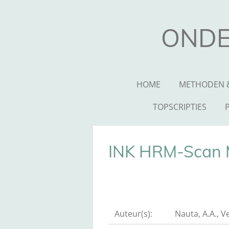
Ga
direct
ONDE
naar
de
hoofdinhoud
HOME
METHODEN 
TOPSCRIPTIES
INK HRM-Scan 
Auteur(s):
Nauta, A.A., Ve