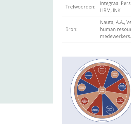
Integraal Per
Trefwoorden:
HRM, INK
Nauta, A.A., Ve
Bron:
human resour
medewerkers.