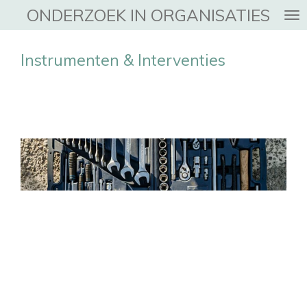
ONDERZOEK IN ORGANISATIES
Ga
direct
naar
Instrumenten & Interventies
de
hoofdinhoud